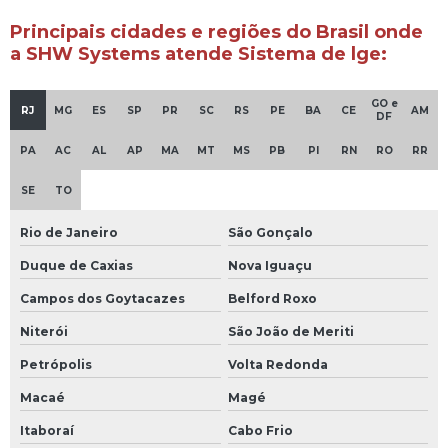
Principais cidades e regiões do Brasil onde
a SHW Systems atende Sistema de lge:
GO e
RJ
MG
ES
SP
PR
SC
RS
PE
BA
CE
AM
DF
PA
AC
AL
AP
MA
MT
MS
PB
PI
RN
RO
RR
SE
TO
Rio de Janeiro
São Gonçalo
Duque de Caxias
Nova Iguaçu
Campos dos Goytacazes
Belford Roxo
Niterói
São João de Meriti
Petrópolis
Volta Redonda
Macaé
Magé
Itaboraí
Cabo Frio