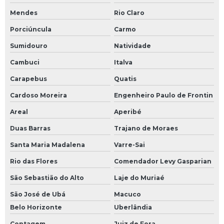
Mendes
Rio Claro
Porciúncula
Carmo
Sumidouro
Natividade
Cambuci
Italva
Carapebus
Quatis
Cardoso Moreira
Engenheiro Paulo de Frontin
Areal
Aperibé
Duas Barras
Trajano de Moraes
Santa Maria Madalena
Varre-Sai
Rio das Flores
Comendador Levy Gasparian
São Sebastião do Alto
Laje do Muriaé
São José de Ubá
Macuco
Belo Horizonte
Uberlândia
Contagem
Juiz de Fora