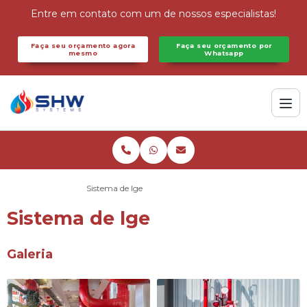
Entre em contato com um de nossos especialistas!
Faça seu orçamento agora
Faça seu orçamento por
mesmo
Whatsapp
Home
Informações
Sistema de lge
Sistema de lge
Galeria