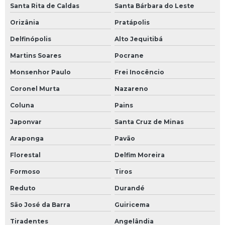
Santa Rita de Caldas
Santa Bárbara do Leste
Orizânia
Pratápolis
Delfinópolis
Alto Jequitibá
Martins Soares
Pocrane
Monsenhor Paulo
Frei Inocêncio
Coronel Murta
Nazareno
Coluna
Pains
Japonvar
Santa Cruz de Minas
Araponga
Pavão
Florestal
Delfim Moreira
Formoso
Tiros
Reduto
Durandé
São José da Barra
Guiricema
Tiradentes
Angelândia