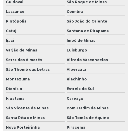
Guidoval
São Roque de Minas
Lassance
Coimbra
Pintópolis
São João do Oriente
Catuji
Santana de Pirapama
Ijaci
Imbé de Minas
Varjão de Minas
Luisburgo
Serra dos Aimorés
Alfredo Vasconcelos
São Thomé das Letras
Alpercata
Montezuma
Riachinho
Dionísio
Estrela do Sul
Iguatama
Careaçu
São Vicente de Minas
Bom Jardim de Minas
Santa Rita de Minas
São Tomás de Aquino
Nova Porteirinha
Piracema