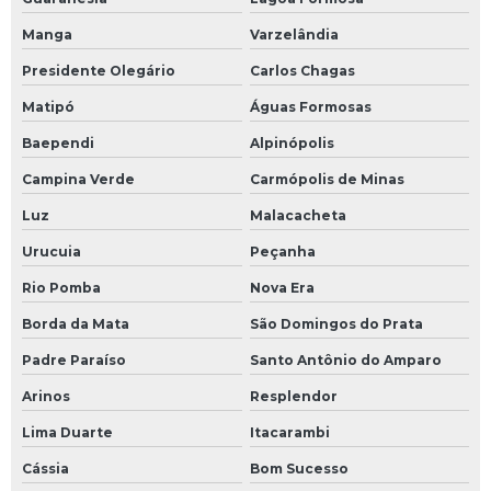
Manga
Varzelândia
Presidente Olegário
Carlos Chagas
Matipó
Águas Formosas
Baependi
Alpinópolis
Campina Verde
Carmópolis de Minas
Luz
Malacacheta
Urucuia
Peçanha
Rio Pomba
Nova Era
Borda da Mata
São Domingos do Prata
Padre Paraíso
Santo Antônio do Amparo
Arinos
Resplendor
Lima Duarte
Itacarambi
Cássia
Bom Sucesso