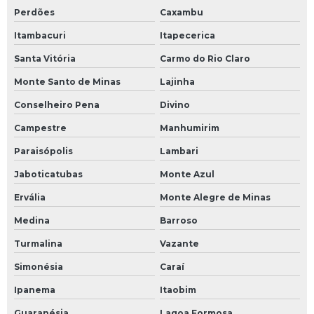
Perdões
Caxambu
Itambacuri
Itapecerica
Santa Vitória
Carmo do Rio Claro
Monte Santo de Minas
Lajinha
Conselheiro Pena
Divino
Campestre
Manhumirim
Paraisópolis
Lambari
Jaboticatubas
Monte Azul
Ervália
Monte Alegre de Minas
Medina
Barroso
Turmalina
Vazante
Simonésia
Caraí
Ipanema
Itaobim
Guaranésia
Lagoa Formosa