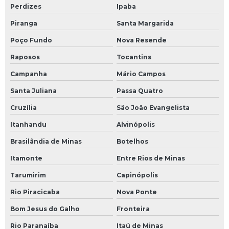
Perdizes
Ipaba
Piranga
Santa Margarida
Poço Fundo
Nova Resende
Raposos
Tocantins
Campanha
Mário Campos
Santa Juliana
Passa Quatro
Cruzília
São João Evangelista
Itanhandu
Alvinópolis
Brasilândia de Minas
Botelhos
Itamonte
Entre Rios de Minas
Tarumirim
Capinópolis
Rio Piracicaba
Nova Ponte
Bom Jesus do Galho
Fronteira
Rio Paranaíba
Itaú de Minas