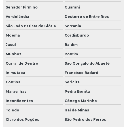
Senador Firmino
Guarani
Verdelândia
Desterro de Entre Rios
São João Batista do Glória
Serrania
Moema
Cordisburgo
Jacuí
Baldim
Munhoz
Bonfim
Curral de Dentro
São Gonçalo do Abaeté
Inimutaba
Francisco Badaró
Confins
Sericita
Maravilhas
Pedra Bonita
Inconfidentes
Cônego Marinho
Toledo
Iraí de Minas
Claro dos Poções
São Pedro dos Ferros