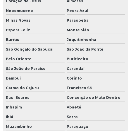
Coração de Jesus
Aimorés
Nepomuceno
Pedra Azul
Minas Novas
Paraopeba
Espera Feliz
Monte Sião
Buritis
Jequitinhonha
São Gonçalo do Sapucaí
São João da Ponte
Belo Oriente
Buritizeiro
São João do Paraíso
Carandaí
Bambuí
Corinto
Carmo do Cajuru
Francisco Sá
Raul Soares
Conceição do Mato Dentro
Inhapim
Abaeté
Ibiá
Serro
Muzambinho
Paraguaçu