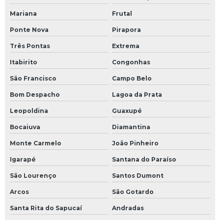
Mariana
Frutal
Ponte Nova
Pirapora
Três Pontas
Extrema
Itabirito
Congonhas
São Francisco
Campo Belo
Bom Despacho
Lagoa da Prata
Leopoldina
Guaxupé
Bocaiuva
Diamantina
Monte Carmelo
João Pinheiro
Igarapé
Santana do Paraíso
São Lourenço
Santos Dumont
Arcos
São Gotardo
Santa Rita do Sapucaí
Andradas