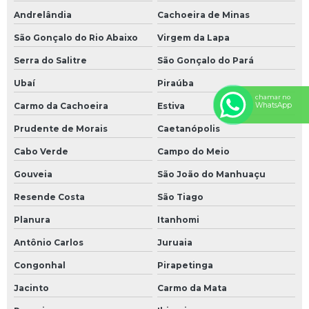
Andrelândia
Cachoeira de Minas
São Gonçalo do Rio Abaixo
Virgem da Lapa
Serra do Salitre
São Gonçalo do Pará
Ubaí
Piraúba
chamar no
Carmo da Cachoeira
Estiva
WhatsApp
Prudente de Morais
Caetanópolis
Cabo Verde
Campo do Meio
Gouveia
São João do Manhuaçu
Resende Costa
São Tiago
Planura
Itanhomi
Antônio Carlos
Juruaia
Congonhal
Pirapetinga
Jacinto
Carmo da Mata