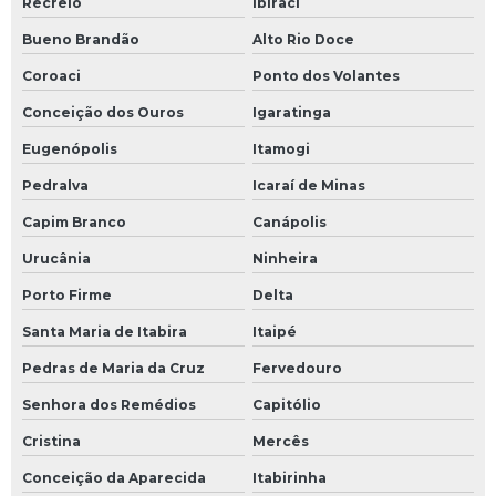
Recreio
Ibiraci
Bueno Brandão
Alto Rio Doce
Coroaci
Ponto dos Volantes
Conceição dos Ouros
Igaratinga
Eugenópolis
Itamogi
Pedralva
Icaraí de Minas
Capim Branco
Canápolis
Urucânia
Ninheira
Porto Firme
Delta
Santa Maria de Itabira
Itaipé
Pedras de Maria da Cruz
Fervedouro
Senhora dos Remédios
Capitólio
Cristina
Mercês
Conceição da Aparecida
Itabirinha