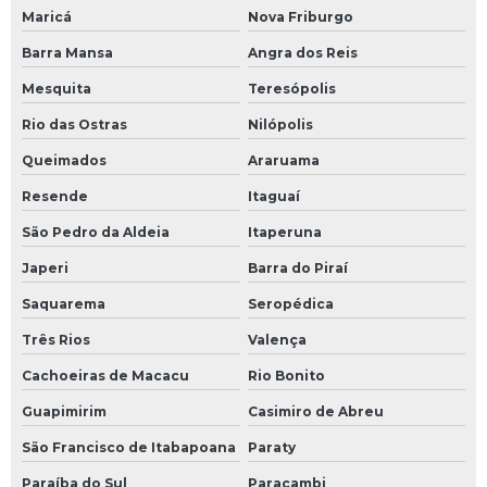
Maricá
Nova Friburgo
Barra Mansa
Angra dos Reis
Mesquita
Teresópolis
Rio das Ostras
Nilópolis
Queimados
Araruama
Resende
Itaguaí
São Pedro da Aldeia
Itaperuna
Japeri
Barra do Piraí
Saquarema
Seropédica
Três Rios
Valença
Cachoeiras de Macacu
Rio Bonito
Guapimirim
Casimiro de Abreu
São Francisco de Itabapoana
Paraty
Paraíba do Sul
Paracambi