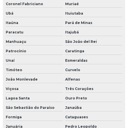
Coronel Fabriciano
Muriaé
Ubá
Ituiutaba
Itaúna
Pará de Minas
Paracatu
Itajubá
Manhuaçu
São João del Rei
Patrocínio
Caratinga
Unaí
Esmeraldas
Timóteo
Curvelo
João Monlevade
Alfenas
Viçosa
Três Corações
Lagoa Santa
Ouro Preto
São Sebastião do Paraíso
Janaúba
Formiga
Cataguases
Januária
Pedro Leopoldo