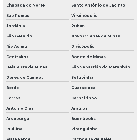
Chapada do Norte
Santo Antônio do Jacinto
São Romão
Virginópolis
Jordânia
Rubim
São Geraldo
Novo Oriente de Minas
Rio Acima
Divisópolis
Centralina
Bonito de Minas
Bela Vista de Minas
São Sebastião do Maranhão
Dores de Campos
Setubinha
Berilo
Guaraciaba
Ferros
Carneirinho
Antônio Dias
Araújos
Arceburgo
Buenópolis
Ipuiúna
Piranguinho
Mata Verde
Cachoeira de Pajeú