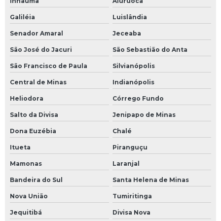
Inhaúma
Aiuruoca
Galiléia
Luislândia
Senador Amaral
Jeceaba
São José do Jacuri
São Sebastião do Anta
São Francisco de Paula
Silvianópolis
Central de Minas
Indianópolis
Heliodora
Córrego Fundo
Salto da Divisa
Jenipapo de Minas
Dona Euzébia
Chalé
Itueta
Piranguçu
Mamonas
Laranjal
Bandeira do Sul
Santa Helena de Minas
Nova União
Tumiritinga
Jequitibá
Divisa Nova