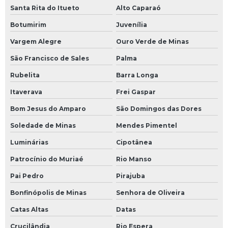
Santa Rita do Itueto
Alto Caparaó
Botumirim
Juvenília
Vargem Alegre
Ouro Verde de Minas
São Francisco de Sales
Palma
Rubelita
Barra Longa
Itaverava
Frei Gaspar
Bom Jesus do Amparo
São Domingos das Dores
Soledade de Minas
Mendes Pimentel
Luminárias
Cipotânea
Patrocínio do Muriaé
Rio Manso
Pai Pedro
Pirajuba
Bonfinópolis de Minas
Senhora de Oliveira
Catas Altas
Datas
Crucilândia
Rio Espera