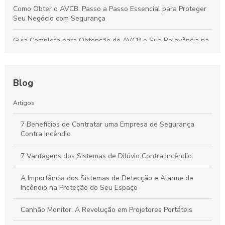
Como Obter o AVCB: Passo a Passo Essencial para Proteger
Seu Negócio com Segurança
Guia Completo para Obtenção do AVCB e Sua Relevância na
Segurança do Imóvel
Guia Definitivo dos Sistemas de Hidrantes: Como Funcionam,
Importância e Vantagens para a Segurança Contra Incêndios
Blog
Guia Definitivo para Inspeção de Sistemas de Sprinklers:
Artigos
Segurança e Eficiência em Ambientes Comerciais
7 Benefícios de Contratar uma Empresa de Segurança
Contra Incêndio
Emissão de AVCB: Passos Essenciais para Garantir a
Segurança Contra Incêndios na Sua Empresa
7 Vantagens dos Sistemas de Dilúvio Contra Incêndio
A Importância dos Sistemas de Detecção e Alarme de
Incêndio na Proteção do Seu Espaço
Canhão Monitor: A Revolução em Projetores Portáteis