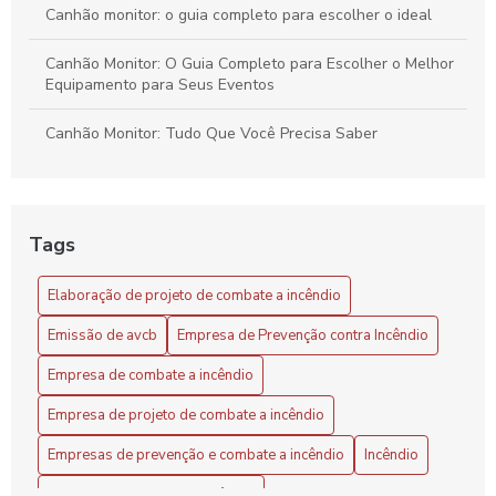
Canhão monitor: o guia completo para escolher o ideal
Canhão Monitor: O Guia Completo para Escolher o Melhor
Equipamento para Seus Eventos
Canhão Monitor: Tudo Que Você Precisa Saber
Combate a Incêndio com Sistema de Espuma
Como Calcular o Preço de um Projeto de Combate a
Tags
Incêndio
Elaboração de projeto de combate a incêndio
Como Calcular o Valor de Projeto de Combate a Incêndio
de Forma Eficiente
Emissão de avcb
Empresa de Prevenção contra Incêndio
Como calcular o valor de um projeto preventivo de incêndio
Empresa de combate a incêndio
de forma eficaz
Empresa de projeto de combate a incêndio
Como calcular o valor do projeto preventivo de incêndio de
Empresas de prevenção e combate a incêndio
Incêndio
forma eficaz
Inspeção de combate a incêndio