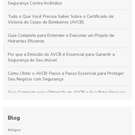
Segurança Contra Incêndios
Tudo o Que Você Precisa Saber Sobre o Certificado de
Vistoria do Corpo de Bombeiros (AVCB)
Guia Completo para Entender e Executar um Projeto de
Hidrantes Eficiente
Por que a Emissão do AVCB é Essencial para Garantir a
Segurança do Seu Imóvel
Como Obter o AVCB: Passo a Passo Essencial para Proteger
Seu Negócio com Segurança
Guia Completo para Obtenção do AVCB e Sua Relevância na
Segurança do Imóvel
Guia Definitivo dos Sistemas de Hidrantes: Como Funcionam,
Importância e Vantagens para a Segurança Contra Incêndios
Blog
Guia Definitivo para Inspeção de Sistemas de Sprinklers:
Artigos