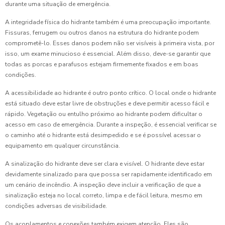
durante uma situação de emergência.
A integridade física do hidrante também é uma preocupação importante.
Fissuras, ferrugem ou outros danos na estrutura do hidrante podem
comprometê-lo. Esses danos podem não ser visíveis à primeira vista, por
isso, um exame minucioso é essencial. Além disso, deve-se garantir que
todas as porcas e parafusos estejam firmemente fixados e em boas
condições.
A acessibilidade ao hidrante é outro ponto crítico. O local onde o hidrante
está situado deve estar livre de obstruções e deve permitir acesso fácil e
rápido. Vegetação ou entulho próximo ao hidrante podem dificultar o
acesso em caso de emergência. Durante a inspeção, é essencial verificar se
o caminho até o hidrante está desimpedido e se é possível acessar o
equipamento em qualquer circunstância.
A sinalização do hidrante deve ser clara e visível. O hidrante deve estar
devidamente sinalizado para que possa ser rapidamente identificado em
um cenário de incêndio. A inspeção deve incluir a verificação de que a
sinalização esteja no local correto, limpa e de fácil leitura, mesmo em
condições adversas de visibilidade.
Os acoplamentos e conexões também exigem atenção. Eles são