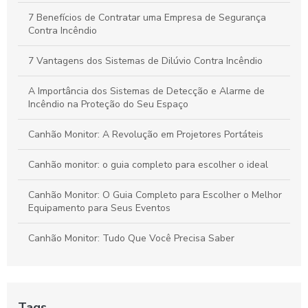
Segurança e Eficiência em Ambientes Comerciais
7 Benefícios de Contratar uma Empresa de Segurança
Contra Incêndio
Emissão de AVCB: Passos Essenciais para Garantir a
Segurança Contra Incêndios na Sua Empresa
7 Vantagens dos Sistemas de Dilúvio Contra Incêndio
A Importância dos Sistemas de Detecção e Alarme de
Incêndio na Proteção do Seu Espaço
Canhão Monitor: A Revolução em Projetores Portáteis
Canhão monitor: o guia completo para escolher o ideal
Canhão Monitor: O Guia Completo para Escolher o Melhor
Equipamento para Seus Eventos
Canhão Monitor: Tudo Que Você Precisa Saber
Combate a Incêndio com Sistema de Espuma
Como Calcular o Preço de um Projeto de Combate a
Tags