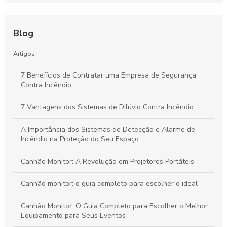
Segurança do Imóvel
Guia Definitivo dos Sistemas de Hidrantes: Como Funcionam,
Importância e Vantagens para a Segurança Contra Incêndios
Blog
Guia Definitivo para Inspeção de Sistemas de Sprinklers:
Artigos
Segurança e Eficiência em Ambientes Comerciais
7 Benefícios de Contratar uma Empresa de Segurança
Contra Incêndio
Emissão de AVCB: Passos Essenciais para Garantir a
Segurança Contra Incêndios na Sua Empresa
7 Vantagens dos Sistemas de Dilúvio Contra Incêndio
A Importância dos Sistemas de Detecção e Alarme de
Incêndio na Proteção do Seu Espaço
Canhão Monitor: A Revolução em Projetores Portáteis
Canhão monitor: o guia completo para escolher o ideal
Canhão Monitor: O Guia Completo para Escolher o Melhor
Equipamento para Seus Eventos