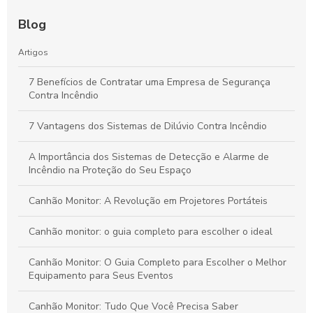
Guia Definitivo dos Sistemas de Hidrantes: Como Funcionam,
Importância e Vantagens para a Segurança Contra Incêndios
Blog
Guia Definitivo para Inspeção de Sistemas de Sprinklers:
Artigos
Segurança e Eficiência em Ambientes Comerciais
7 Benefícios de Contratar uma Empresa de Segurança
Contra Incêndio
Emissão de AVCB: Passos Essenciais para Garantir a
Segurança Contra Incêndios na Sua Empresa
7 Vantagens dos Sistemas de Dilúvio Contra Incêndio
A Importância dos Sistemas de Detecção e Alarme de
Incêndio na Proteção do Seu Espaço
Canhão Monitor: A Revolução em Projetores Portáteis
Canhão monitor: o guia completo para escolher o ideal
Canhão Monitor: O Guia Completo para Escolher o Melhor
Equipamento para Seus Eventos
Canhão Monitor: Tudo Que Você Precisa Saber