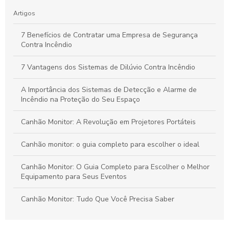
Guia Definitivo para Inspeção de Sistemas de Sprinklers:
Artigos
Segurança e Eficiência em Ambientes Comerciais
7 Benefícios de Contratar uma Empresa de Segurança
Contra Incêndio
Emissão de AVCB: Passos Essenciais para Garantir a
Segurança Contra Incêndios na Sua Empresa
7 Vantagens dos Sistemas de Dilúvio Contra Incêndio
A Importância dos Sistemas de Detecção e Alarme de
Incêndio na Proteção do Seu Espaço
Canhão Monitor: A Revolução em Projetores Portáteis
Canhão monitor: o guia completo para escolher o ideal
Canhão Monitor: O Guia Completo para Escolher o Melhor
Equipamento para Seus Eventos
Canhão Monitor: Tudo Que Você Precisa Saber
Combate a Incêndio com Sistema de Espuma