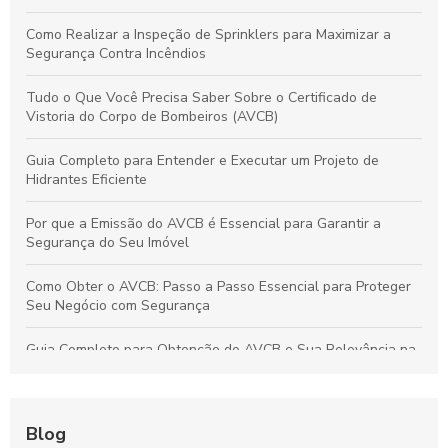
Como Realizar a Inspeção de Sprinklers para Maximizar a
Segurança Contra Incêndios
Tudo o Que Você Precisa Saber Sobre o Certificado de
Vistoria do Corpo de Bombeiros (AVCB)
Guia Completo para Entender e Executar um Projeto de
Hidrantes Eficiente
Por que a Emissão do AVCB é Essencial para Garantir a
Segurança do Seu Imóvel
Como Obter o AVCB: Passo a Passo Essencial para Proteger
Seu Negócio com Segurança
Guia Completo para Obtenção do AVCB e Sua Relevância na
Segurança do Imóvel
Guia Definitivo dos Sistemas de Hidrantes: Como Funcionam,
Importância e Vantagens para a Segurança Contra Incêndios
Blog