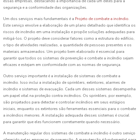
essas empresas, destacando a importância de cada um deles para a
segurança e a conformidade das organizações.
Um dos serviços mais fundamentais é a
Projeto de combate a incêndio
.
Este serviço envolve a elaboração de um plano detalhado que identifica os
riscos de incêndio em uma instalação e propõe soluções adequadas para
mitigá-los. O projeto deve considerar fatores como a estrutura do edifício,
o tipo de atividades realizadas, a quantidade de pessoas presentes e os
materiais armazenados. Um projeto bem elaborado é essencial para
garantir que todos os sistemas de prevenção e combate a incêndio sejam
eficazes e estejam em conformidade com as normas de segurança.
Outro serviço importante é a instalação de sistemas de combate a
incêndio. Isso inclui a instalação de sprinklers, extintores, alarmes de
incêndio e sistemas de evacuação. Cada um desses sistemas desempenha
um papel vital na proteção contra incêndios. Os sprinklers, por exemplo,
são projetados para detectar e controlar incêndios em seus estágios
iniciais, enquanto os extintores são ferramentas essenciais para o combate
a incêndios menores. A instalação adequada desses sistemas é crucial
para garantir que eles funcionem corretamente quando necessário.
A manutenção regular dos sistemas de combate a incêndio é outro serviço
oferecido pelas empresas de prevenção. A manutenção é fundamental para