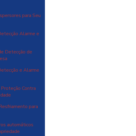
spersores para Seu
Detecção Alarme e
de Detecção de
resa
Detecção e Alarme
 Proteção Contra
iedade
Resfriamento para
ros automáticos
ropriedade