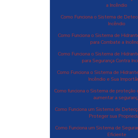
a Incêndio
Como Funciona o Sistema de Detec
Incêndio
Como Funciona o Sistema de Hidrant
para Combate a Incên
Como Funciona o Sistema de Hidrant
para Segurança Contra Inc
Como Funciona o Sistema de Hidrant
Incêndio e Sua Importâ
Como funciona o Sistema de proteção c
aumentar a seguranç
Como Funciona um Sistema de Detecçã
Proteger sua Propried
Como Funciona um Sistema de Seguran
Eficiente