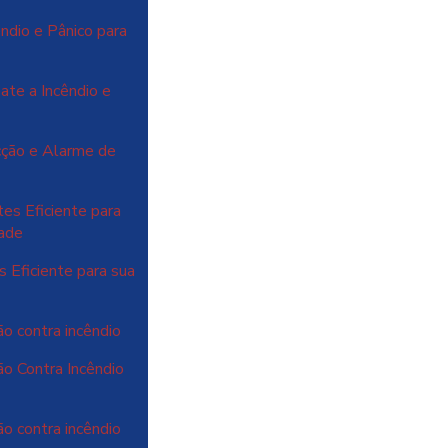
ndio e Pânico para
te a Incêndio e
cção e Alarme de
es Eficiente para
dade
 Eficiente para sua
o contra incêndio
o Contra Incêndio
o contra incêndio