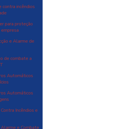
 contra incêndios
dade
er para proteção
ua empresa
cção e Alarme de
to de combate a
NT
ros Automáticos
ícios
ros Automáticos
agens
Contra Incêndios e
o Alarme e Combate