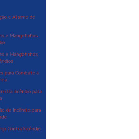
ção e Alarme de
es e Mangotinhos
dio
es e Mangotinhos
êndios
es para Combate a
ncia
ontra incêndio para
a
o de Incêndio para
ade
ça Contra Incêndio