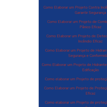
Como Elaborar um Projeto Contra Incê
Garantir Segurança
Como Elaborar um Projeto de Comba
Pânico Eficaz
Como Elaborar um Projeto de Dete
Incêndio Eficaz
Como Elaborar um Projeto de Hidrant
Segurança e Conformi
Como Elaborar um Projeto de Hidrantes
Edificação
Como elaborar um Projeto de proteçã
Como Elaborar um Projeto de Proteçã
Eficaz
Como elaborar um Projeto de proteçã