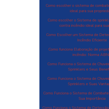
Como escolher o sistema de combate
ideal para sua proprie
Como escolher o Sistema de sprinkl
contra incêndio ideal para s
Como Escolher um Sistema de Dete
Incêndio Eficiente
Como funciona Elaboração de proje
incêndio: Norma AB
Como Funciona o Sistema de Chuvei
Sprinklers e Seus Benef
Como Funciona o Sistema de Chuvei
Sprinklers e Suas Vant
Como Funciona o Sistema de Combate 
Sua Importância
Como Funciona o Sistema de Detecçã