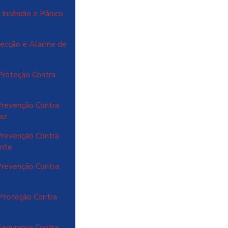
Incêndio e Pânico
ecção e Alarme de
Proteção Contra
revenção Contra
caz
revenção Contra
ente
revenção Contra
Proteção Contra
egurança Contra