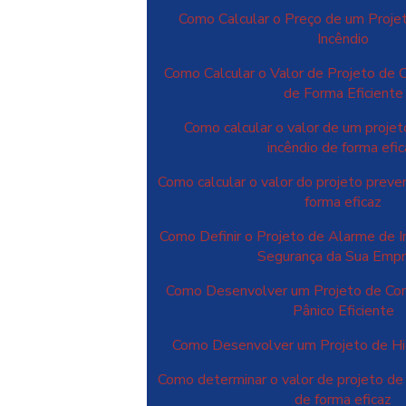
Como Calcular o Preço de um Proje
Incêndio
Como Calcular o Valor de Projeto de 
de Forma Eficiente
Como calcular o valor de um projet
incêndio de forma efi
Como calcular o valor do projeto preve
forma eficaz
Como Definir o Projeto de Alarme de In
Segurança da Sua Emp
Como Desenvolver um Projeto de Com
Pânico Eficiente
Como Desenvolver um Projeto de Hid
Como determinar o valor de projeto de
de forma eficaz