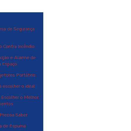
esa de Segurança
o Contra Incêndio
cção e Alarme de
u Espaço
jetores Portáteis
 escolher o ideal
 Escolher o Melhor
ventos
Precisa Saber
ma de Espuma