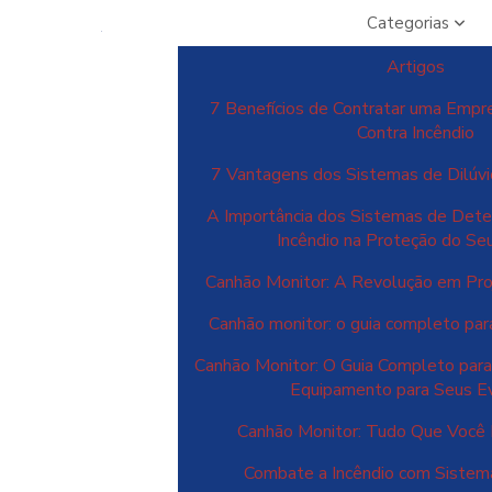
Categorias
Artigos
7 Benefícios de Contratar uma Empr
Contra Incêndio
7 Vantagens dos Sistemas de Dilúvi
A Importância dos Sistemas de Dete
Incêndio na Proteção do Se
Canhão Monitor: A Revolução em Pro
Canhão monitor: o guia completo para
Canhão Monitor: O Guia Completo para
Equipamento para Seus E
Canhão Monitor: Tudo Que Você 
Combate a Incêndio com Siste