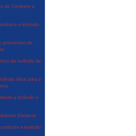
to de Combate a
Combate a Incêndio
o preventivo de
caz
ntivo de incêndio de
cêndio Ideal para a
resa
bate a Incêndio e
rantes Eficiente
 combate a incendio