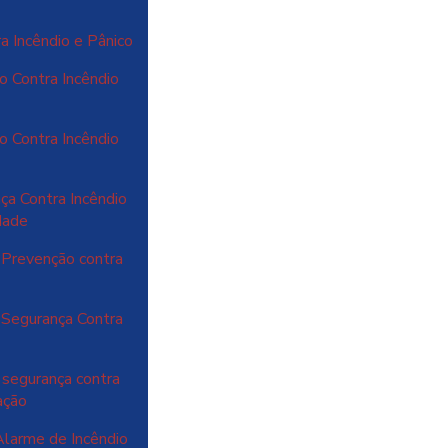
a Incêndio e Pânico
o Contra Incêndio
o Contra Incêndio
a Contra Incêndio
dade
 Prevenção contra
 Segurança Contra
segurança contra
ação
larme de Incêndio