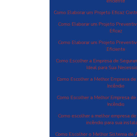
eficiente
Como Elaborar um Projeto Eficaz Contr
Como Elaborar um Projeto Preventiv
Eficaz
Como Elaborar um Projeto Preventiv
Eficiente
Como Escolher a Empresa de Seguranç
Ideal para Sua Necessi
Como Escolher a Melhor Empresa de
Incêndio
Como Escolher a Melhor Empresa de
Incêndio
Como escolher a melhor empresa de 
incêndio para sua instal
Como Escolher o Melhor Sistema de A