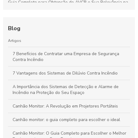
Guia Completo para Obtenção do AVCB e Sua Relevância na
Segurança do Imóvel
Guia Definitivo dos Sistemas de Hidrantes: Como Funcionam,
Importância e Vantagens para a Segurança Contra Incêndios
Blog
Guia Definitivo para Inspeção de Sistemas de Sprinklers:
Artigos
Segurança e Eficiência em Ambientes Comerciais
7 Benefícios de Contratar uma Empresa de Segurança
Contra Incêndio
Emissão de AVCB: Passos Essenciais para Garantir a
Segurança Contra Incêndios na Sua Empresa
7 Vantagens dos Sistemas de Dilúvio Contra Incêndio
A Importância dos Sistemas de Detecção e Alarme de
Incêndio na Proteção do Seu Espaço
Canhão Monitor: A Revolução em Projetores Portáteis
Canhão monitor: o guia completo para escolher o ideal
Canhão Monitor: O Guia Completo para Escolher o Melhor