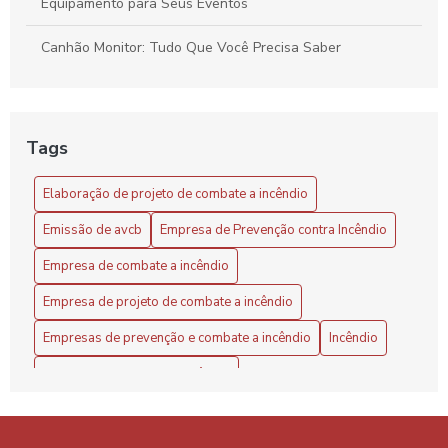
Equipamento para Seus Eventos
Canhão Monitor: Tudo Que Você Precisa Saber
Combate a Incêndio com Sistema de Espuma
Como Calcular o Preço de um Projeto de Combate a
Tags
Incêndio
Elaboração de projeto de combate a incêndio
Como Calcular o Valor de Projeto de Combate a Incêndio
de Forma Eficiente
Emissão de avcb
Empresa de Prevenção contra Incêndio
Como calcular o valor de um projeto preventivo de incêndio
Empresa de combate a incêndio
de forma eficaz
Empresa de projeto de combate a incêndio
Como calcular o valor do projeto preventivo de incêndio de
Empresas de prevenção e combate a incêndio
Incêndio
forma eficaz
Inspeção de combate a incêndio
Como Definir o Projeto de Alarme de Incêndio Ideal para a
Segurança da Sua Empresa
Inspeção de sistema de incêndio
Inspeção sprinklers
Projeto contra incêndio
Projeto contra incêndio e pânico