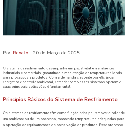
Por:
Renato
- 20 de Março de 2025
O sistema de resfriamento desempenha um papel vital em ambientes
industriais e comerciais, garantindo a manutenção de temperaturas ideais
para processos e produtos. Com a demanda crescente por eficiência
energética e controle ambiental, entender como esses sistemas operam e
suas principais aplicações é fundamental.
Princípios Básicos do Sistema de Resfriamento
Os sistemas de resfriamento têm como função principal remover o calor de
um ambiente ou de um processo, mantendo temperaturas adequadas para
a operação de equipamentos e a preservação de produtos. Esse processo