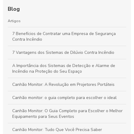
Guia Definitivo dos Sistemas de Hidrantes: Como Funcionam,
Importância e Vantagens para a Segurança Contra Incêndios
Blog
Guia Definitivo para Inspeção de Sistemas de Sprinklers:
Artigos
Segurança e Eficiência em Ambientes Comerciais
7 Benefícios de Contratar uma Empresa de Segurança
Contra Incêndio
Emissão de AVCB: Passos Essenciais para Garantir a
Segurança Contra Incêndios na Sua Empresa
7 Vantagens dos Sistemas de Dilúvio Contra Incêndio
A Importância dos Sistemas de Detecção e Alarme de
Incêndio na Proteção do Seu Espaço
Canhão Monitor: A Revolução em Projetores Portáteis
Canhão monitor: o guia completo para escolher o ideal
Canhão Monitor: O Guia Completo para Escolher o Melhor
Equipamento para Seus Eventos
Canhão Monitor: Tudo Que Você Precisa Saber