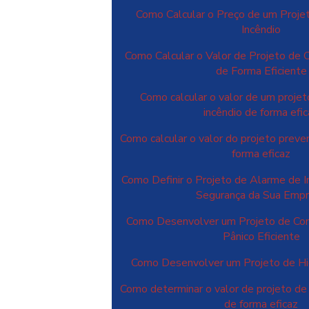
Como Calcular o Preço de um Proje
Incêndio
Como Calcular o Valor de Projeto de 
de Forma Eficiente
Como calcular o valor de um projet
incêndio de forma efi
Como calcular o valor do projeto preve
forma eficaz
Como Definir o Projeto de Alarme de In
Segurança da Sua Emp
Como Desenvolver um Projeto de Com
Pânico Eficiente
Como Desenvolver um Projeto de Hid
Como determinar o valor de projeto de
de forma eficaz