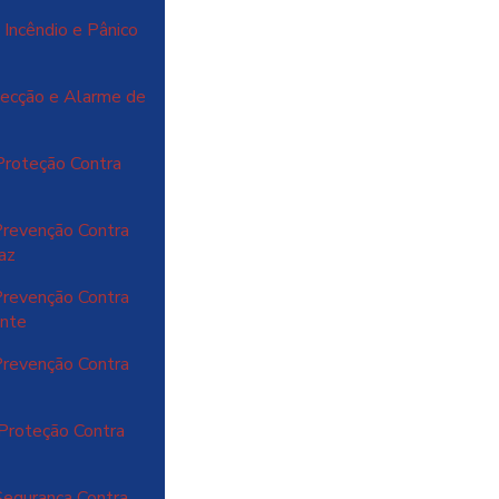
Incêndio e Pânico
ecção e Alarme de
Proteção Contra
revenção Contra
caz
revenção Contra
ente
revenção Contra
Proteção Contra
egurança Contra