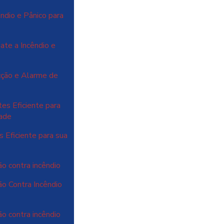
ndio e Pânico para
te a Incêndio e
cção e Alarme de
es Eficiente para
dade
 Eficiente para sua
o contra incêndio
o Contra Incêndio
o contra incêndio