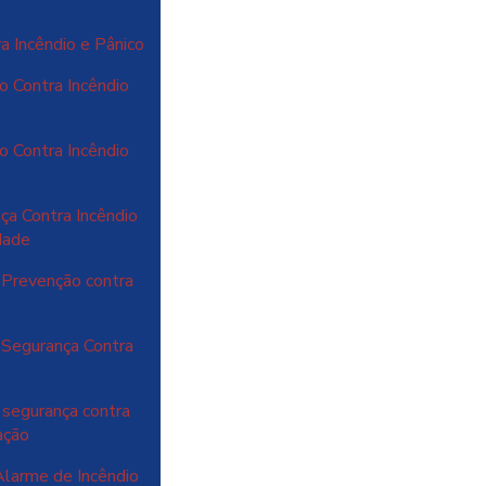
a Incêndio e Pânico
o Contra Incêndio
o Contra Incêndio
a Contra Incêndio
dade
 Prevenção contra
 Segurança Contra
segurança contra
ação
larme de Incêndio