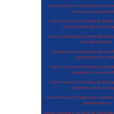
Como escolher o sistema de combate
ideal para sua proprie
Como escolher o Sistema de sprinkl
contra incêndio ideal para s
Como Escolher um Sistema de Dete
Incêndio Eficiente
Como funciona Elaboração de proje
incêndio: Norma AB
Como Funciona o Sistema de Chuvei
Sprinklers e Seus Benef
Como Funciona o Sistema de Chuvei
Sprinklers e Suas Vant
Como Funciona o Sistema de Combate 
Sua Importância
Como Funciona o Sistema de Detecçã