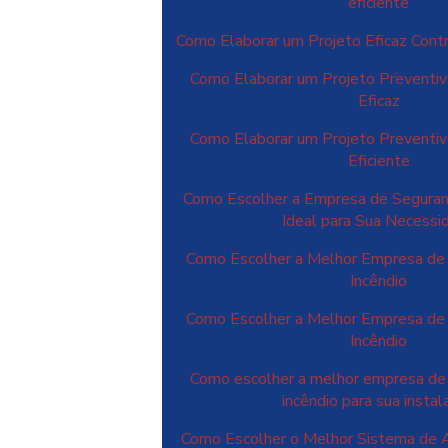
eficiente
Como Elaborar um Projeto Eficaz Contr
Como Elaborar um Projeto Preventiv
Eficaz
Como Elaborar um Projeto Preventiv
Eficiente
Como Escolher a Empresa de Seguranç
Ideal para Sua Necessi
Como Escolher a Melhor Empresa de
Incêndio
Como Escolher a Melhor Empresa de
Incêndio
Como escolher a melhor empresa de 
incêndio para sua instal
Como Escolher o Melhor Sistema de A