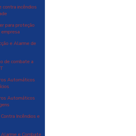
 contra incêndios
dade
er para proteção
ua empresa
cção e Alarme de
to de combate a
NT
ros Automáticos
ícios
ros Automáticos
agens
Contra Incêndios e
o Alarme e Combate