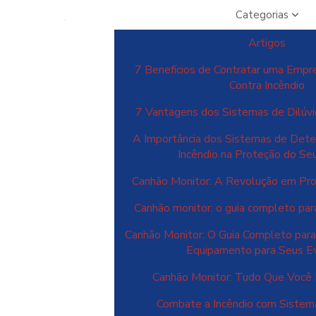
Categorias
Artigos
7 Benefícios de Contratar uma Empr
Contra Incêndio
7 Vantagens dos Sistemas de Dilúvi
A Importância dos Sistemas de Dete
Incêndio na Proteção do Se
Canhão Monitor: A Revolução em Pro
Canhão monitor: o guia completo para
Canhão Monitor: O Guia Completo para
Equipamento para Seus E
Canhão Monitor: Tudo Que Você 
Combate a Incêndio com Siste