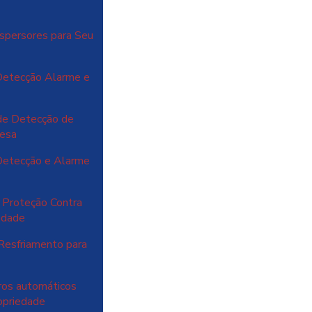
spersores para Seu
Detecção Alarme e
de Detecção de
resa
Detecção e Alarme
 Proteção Contra
iedade
Resfriamento para
ros automáticos
ropriedade