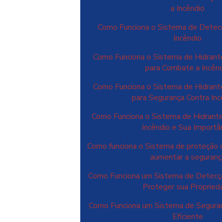
a Incêndio
Como Funciona o Sistema de Detec
Incêndio
Como Funciona o Sistema de Hidrant
para Combate a Incên
Como Funciona o Sistema de Hidrant
para Segurança Contra Inc
Como Funciona o Sistema de Hidrant
Incêndio e Sua Importâ
Como funciona o Sistema de proteção c
aumentar a seguranç
Como Funciona um Sistema de Detecçã
Proteger sua Propried
Como Funciona um Sistema de Seguran
Eficiente