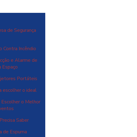
esa de Segurança
o Contra Incêndio
cção e Alarme de
u Espaço
jetores Portáteis
 escolher o ideal
 Escolher o Melhor
ventos
Precisa Saber
ma de Espuma