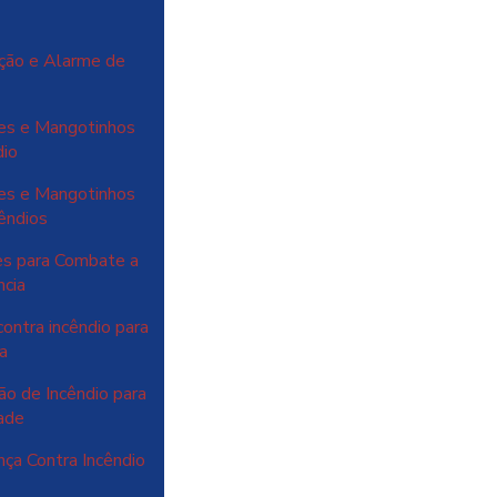
ção e Alarme de
es e Mangotinhos
dio
es e Mangotinhos
êndios
es para Combate a
ncia
ontra incêndio para
a
o de Incêndio para
ade
ça Contra Incêndio