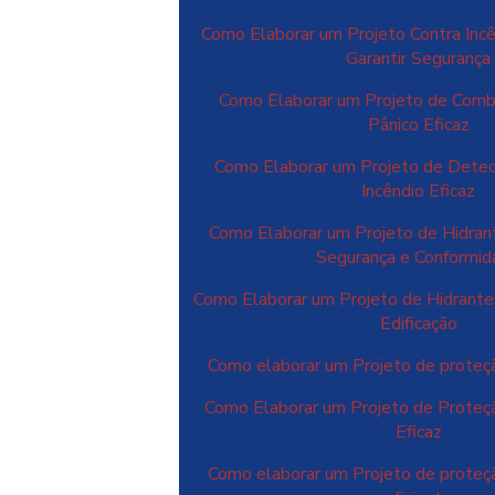
Como Elaborar um Projeto Contra Incê
Garantir Segurança
Como Elaborar um Projeto de Comba
Pânico Eficaz
Como Elaborar um Projeto de Dete
Incêndio Eficaz
Como Elaborar um Projeto de Hidrant
Segurança e Conformi
Como Elaborar um Projeto de Hidrantes
Edificação
Como elaborar um Projeto de proteçã
Como Elaborar um Projeto de Proteçã
Eficaz
Como elaborar um Projeto de proteçã