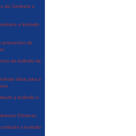
to de Combate a
Combate a Incêndio
o preventivo de
caz
ntivo de incêndio de
cêndio Ideal para a
resa
bate a Incêndio e
rantes Eficiente
 combate a incendio