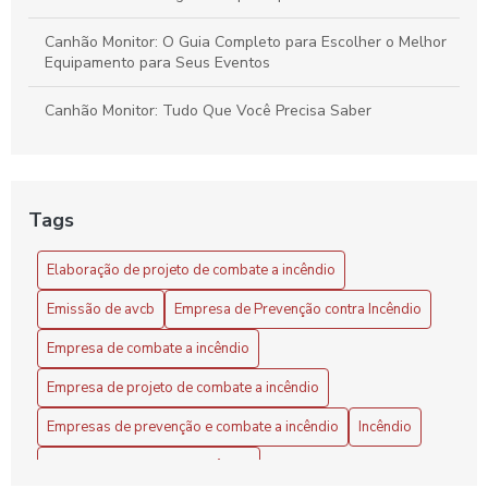
Canhão Monitor: O Guia Completo para Escolher o Melhor
Equipamento para Seus Eventos
Canhão Monitor: Tudo Que Você Precisa Saber
Combate a Incêndio com Sistema de Espuma
Como Calcular o Preço de um Projeto de Combate a
Tags
Incêndio
Elaboração de projeto de combate a incêndio
Como Calcular o Valor de Projeto de Combate a Incêndio
de Forma Eficiente
Emissão de avcb
Empresa de Prevenção contra Incêndio
Como calcular o valor de um projeto preventivo de incêndio
Empresa de combate a incêndio
de forma eficaz
Empresa de projeto de combate a incêndio
Como calcular o valor do projeto preventivo de incêndio de
Empresas de prevenção e combate a incêndio
Incêndio
forma eficaz
Inspeção de combate a incêndio
Como Definir o Projeto de Alarme de Incêndio Ideal para a