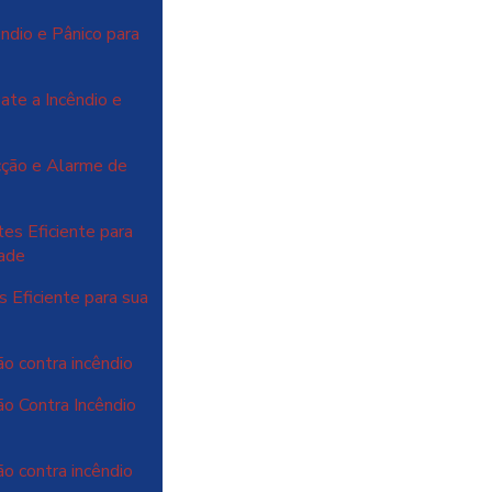
ndio e Pânico para
te a Incêndio e
cção e Alarme de
es Eficiente para
dade
 Eficiente para sua
o contra incêndio
o Contra Incêndio
o contra incêndio