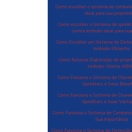
Como escolher o sistema de combate
ideal para sua proprie
Como escolher o Sistema de sprinkl
contra incêndio ideal para s
Como Escolher um Sistema de Dete
Incêndio Eficiente
Como funciona Elaboração de proje
incêndio: Norma AB
Como Funciona o Sistema de Chuvei
Sprinklers e Seus Benef
Como Funciona o Sistema de Chuvei
Sprinklers e Suas Vant
Como Funciona o Sistema de Combate 
Sua Importância
Como Funciona o Sistema de Detecçã