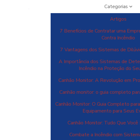
Categorias
Artigos
7 Benefícios de Contratar uma Empr
Contra Incêndio
7 Vantagens dos Sistemas de Dilúvi
A Importância dos Sistemas de Dete
Incêndio na Proteção do Se
Canhão Monitor: A Revolução em Pro
Canhão monitor: o guia completo para
Canhão Monitor: O Guia Completo para
Equipamento para Seus E
Canhão Monitor: Tudo Que Você 
Combate a Incêndio com Siste