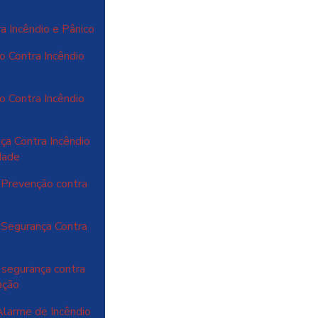
a Incêndio e Pânico
o Contra Incêndio
o Contra Incêndio
a Contra Incêndio
dade
 Prevenção contra
 Segurança Contra
segurança contra
ação
larme de Incêndio