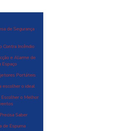
esa de Segurança
o Contra Incêndio
cção e Alarme de
u Espaço
jetores Portáteis
 escolher o ideal
 Escolher o Melhor
ventos
Precisa Saber
ma de Espuma