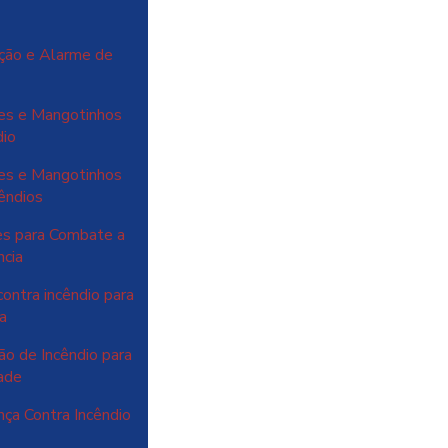
ção e Alarme de
es e Mangotinhos
dio
es e Mangotinhos
êndios
es para Combate a
ncia
ontra incêndio para
a
o de Incêndio para
ade
ça Contra Incêndio