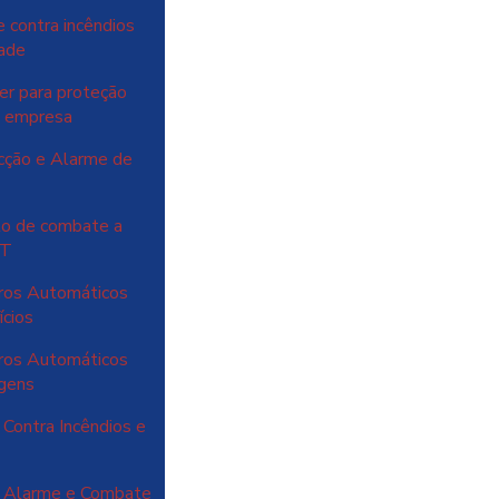
 contra incêndios
dade
er para proteção
ua empresa
cção e Alarme de
to de combate a
NT
ros Automáticos
ícios
ros Automáticos
agens
Contra Incêndios e
o Alarme e Combate