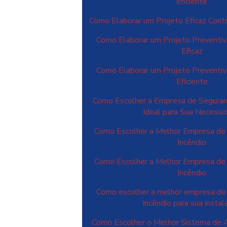
eficiente
Como Elaborar um Projeto Eficaz Contr
Como Elaborar um Projeto Preventiv
Eficaz
Como Elaborar um Projeto Preventiv
Eficiente
Como Escolher a Empresa de Seguranç
Ideal para Sua Necessi
Como Escolher a Melhor Empresa de
Incêndio
Como Escolher a Melhor Empresa de
Incêndio
Como escolher a melhor empresa de 
incêndio para sua instal
Como Escolher o Melhor Sistema de A