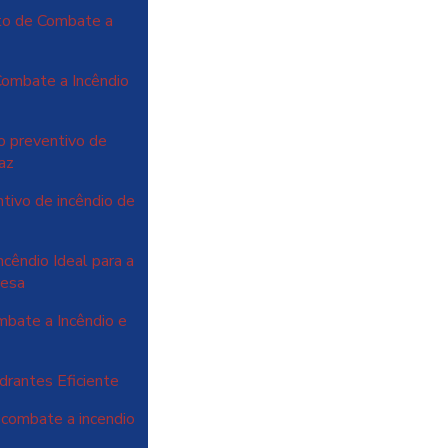
to de Combate a
Combate a Incêndio
o preventivo de
caz
ntivo de incêndio de
cêndio Ideal para a
resa
bate a Incêndio e
rantes Eficiente
 combate a incendio