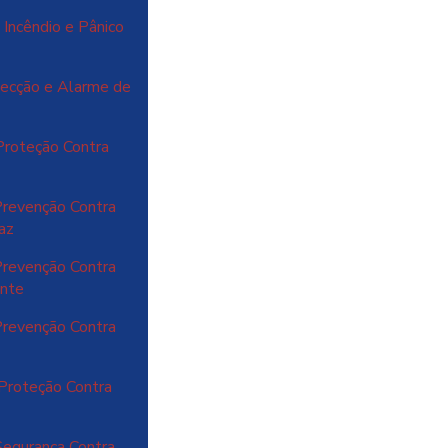
Incêndio e Pânico
ecção e Alarme de
Proteção Contra
revenção Contra
caz
revenção Contra
ente
revenção Contra
Proteção Contra
egurança Contra