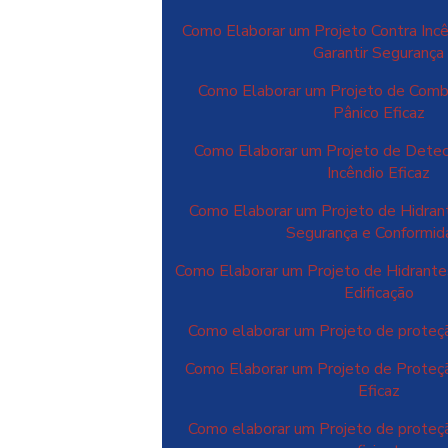
Como Elaborar um Projeto Contra Incê
Garantir Segurança
Como Elaborar um Projeto de Comba
Pânico Eficaz
Como Elaborar um Projeto de Dete
Incêndio Eficaz
Como Elaborar um Projeto de Hidrant
Segurança e Conformi
Como Elaborar um Projeto de Hidrantes
Edificação
Como elaborar um Projeto de proteçã
Como Elaborar um Projeto de Proteçã
Eficaz
Como elaborar um Projeto de proteçã