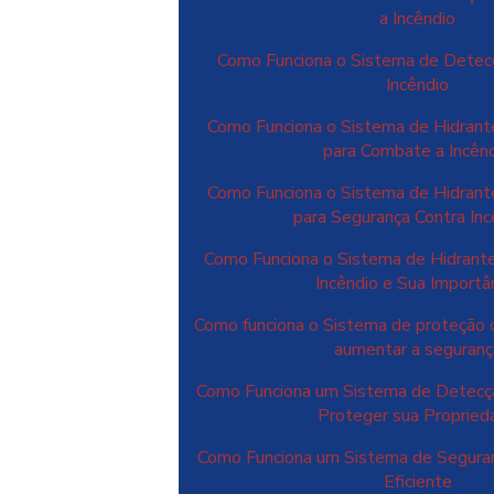
a Incêndio
Como Funciona o Sistema de Detec
Incêndio
Como Funciona o Sistema de Hidrant
para Combate a Incên
Como Funciona o Sistema de Hidrant
para Segurança Contra Inc
Como Funciona o Sistema de Hidrant
Incêndio e Sua Importâ
Como funciona o Sistema de proteção c
aumentar a seguranç
Como Funciona um Sistema de Detecçã
Proteger sua Propried
Como Funciona um Sistema de Seguran
Eficiente