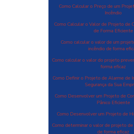
Como Calcular o Preço de um Proje
Incêndio
Como Calcular o Valor de Projeto de 
de Forma Eficiente
Como calcular o valor de um projet
incêndio de forma efi
Como calcular o valor do projeto preve
forma eficaz
Como Definir o Projeto de Alarme de In
Segurança da Sua Emp
Como Desenvolver um Projeto de Com
Pânico Eficiente
Como Desenvolver um Projeto de Hid
Como determinar o valor de projeto de
de forma eficaz