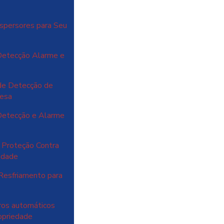
spersores para Seu
Detecção Alarme e
de Detecção de
resa
Detecção e Alarme
 Proteção Contra
iedade
Resfriamento para
ros automáticos
ropriedade